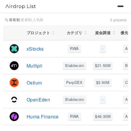
新着順
更新順
人気順
|
|
5
projects
RWA
プロジェクト
カテゴリ
資金調達
優先
xStocks
RWA
-
A
Multipli
Stablecoin
$
21.50
M
B
Ostium
PerpDEX
$
3.50
M
C
OpenEden
Stablecoin
-
A
Huma Finance
RWA
$
46.30
M
A