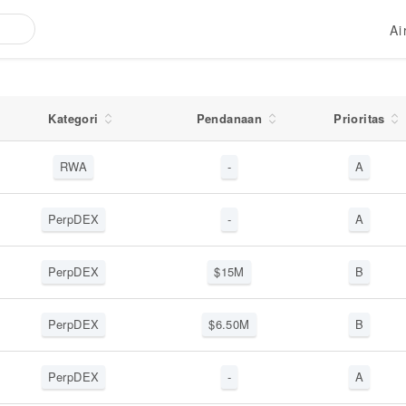
Ai
rdrop Crypto Terbaru
Kategori
Pendanaan
Prioritas
RWA
-
A
PerpDEX
-
A
PerpDEX
$
15
M
B
PerpDEX
$
6.50
M
B
PerpDEX
-
A