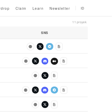
rdrop
Claim
Learn
Newsletter
ID
11
proyek
SNS