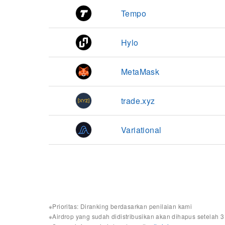
Tempo
Hylo
MetaMask
trade.xyz
Variational
※Prioritas: Diranking berdasarkan penilaian kami
※
Airdrop yang sudah didistribusikan akan dihapus setelah 3