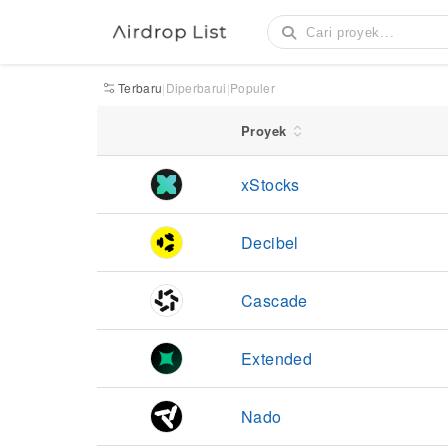
Terbaru
|
Diperbarui
|
Populer
AirdropList｜Daftar Ai
Proyek
xStocks
Decibel
Cascade
Extended
Nado