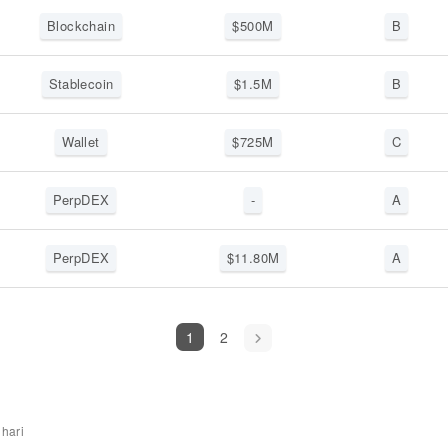
Blockchain
$
500
M
B
Stablecoin
$
1.5
M
B
Wallet
$
725
M
C
PerpDEX
-
A
PerpDEX
$
11.80
M
A
1
2
 hari