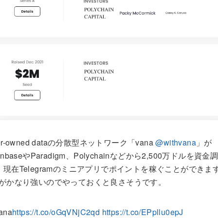
er-owned dataの分散型ネットワーク「vana
@withvana
」が
inbaseやParadigm、Polychainなどから2,500万ドルを資金
。現在Telegramのミニアプリでポイントを稼ぐことができま
Cがかなり強いのでやっておくと良さそうです。
ana
https://t.co/oGqVNjC2qd
https://t.co/EPpllu0epJ