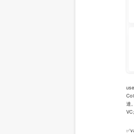
us
Co
達
V
✅v