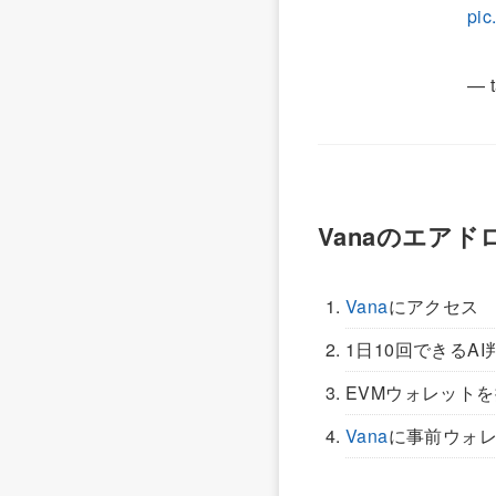
pic
— t
Vanaのエアド
Vana
にアクセス
1日10回できるA
EVMウォレット
Vana
に事前ウォ