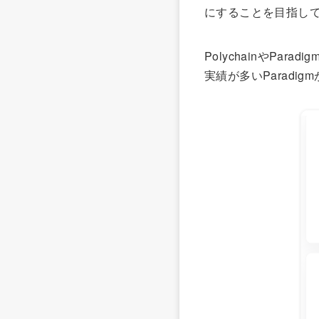
にすることを目指し
PolychainやPa
実績が多いParad