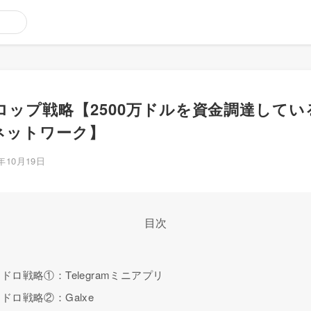
ロップ戦略【2500万ドルを資金調達しているU
のネットワーク】
5年10月19日
目次
アドロ戦略①：Telegramミニアプリ
アドロ戦略②：Galxe