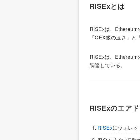
RISExとは
RISExは、Ethe
「CEX級の速さ」と
RISExは、Ethere
調達している。
RISExのエア
RISEx
にウォレッ
資金を入金（Ether