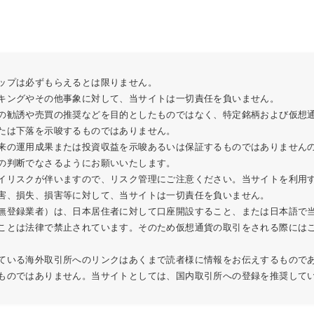
ップは必ずもらえるとは限りません。
キングやその他事象に対して、当サイトは一切責任を負いません。
の勧誘や売買の推奨などを目的としたものではなく、特定銘柄および仮想
たは下落を示唆するものではありません。
来の運用成果または投資収益を示唆あるいは保証するものではありません
の判断でなさるようにお願いいたします。
イリスクが伴いますので、リスク管理にご注意ください。当サイトを利用
害、損失、損害等に対して、当サイトは一切責任を負いません。
無登録業者）は、日本居住者に対して口座開設すること、または日本語で
ことは法律で禁止されています。そのため仮想通貨の取引をされる際には
ている海外取引所へのリンクはあくまで読者様に情報をお伝えするもので
ものではありません。当サイトとしては、国内取引所への登録を推奨して