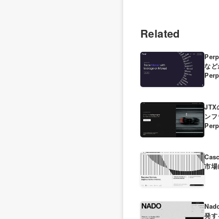
Related
Per
など
Per
JT
ンフ
Per
Ca
市場
Na
発す