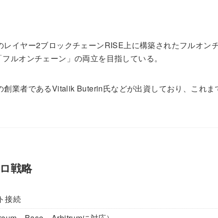
reumのレイヤー2ブロックチェーンRISE上に構築されたフルオンチ
「フルオンチェーン」の両立を目指している。
umの創業者であるVitalik Buterin氏などが出資しており、こ
ドロ戦略
ト接続
eum、Base、Arbitrumに対応）