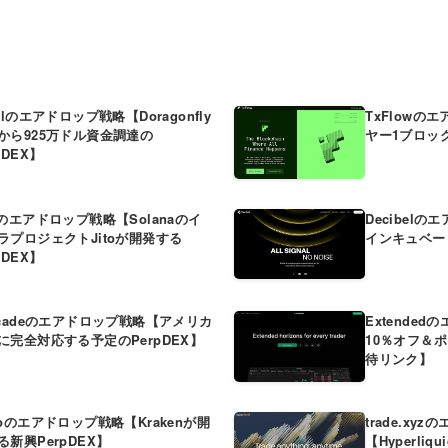
plのエアドロップ戦略【Doragonfly
TxFlowの
から925万ドル資金調達の
ヤー1ブロック
pDEX】
Xのエアドロップ戦略【Solanaのイ
Decibelの
ラプロジェクトJitoが開発する
インキュベート
pDEX】
scadeのエアドロップ戦略【アメリカ
Extende
に完全対応する予定のPerpDEX】
10％オフ＆ポ
待リンク】
doのエアドロップ戦略【Krakenが開
trade.xy
る新興PerpDEX】
【Hyperliq