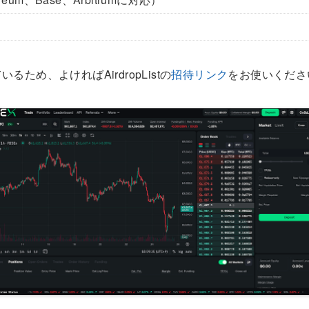
ため、よければAirdropListの
招待リンク
をお使いくださ