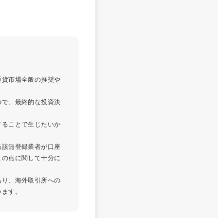
通貨市場全般の推奨や
ので、最終的な投資決
することで生じたいか
当該無登録業者が口座
この点に関して十分に
あり、海外取引所への
います。