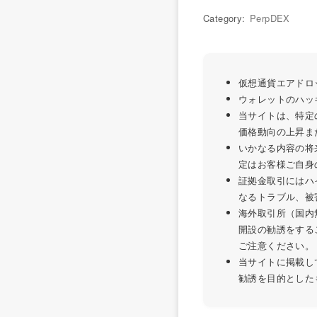
Category:
PerpDEX
仮想通貨エアドロ
ウォレットのハッ
当サイトは、特定
価格動向の上昇ま
いかなる内容の将
定はお客様ご自身
証拠金取引にはハ
なるトラブル、被
海外取引所（国内
開設の勧誘をする
ご注意ください。
当サイトに掲載し
勧誘を目的とした