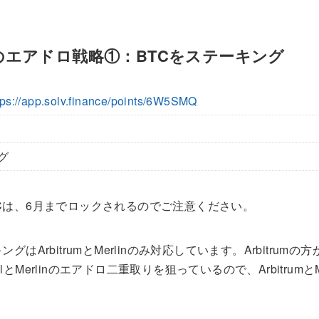
ocolのエアドロ戦略①：BTCをステーキング
tps://app.solv.finance/points/6W5SMQ
グ
Cは、6月までロックされるのでご注意ください。
グはArbitrumとMerlinのみ対応しています。Arbitrum
ocolとMerlinのエアドロ二重取りを狙っているので、Arbitrum