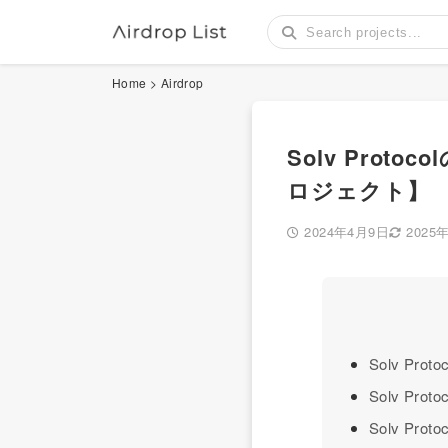
Home
>
Airdrop
Solv Prot
ロジェクト】
2024年4月9日
2025
Solv Prot
Solv P
Solv Pr