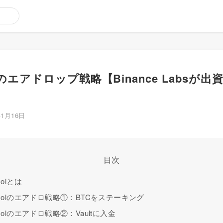
ocolのエアドロップ戦略【Binance Labsが出
年1月16日
目次
ocolとは
rotocolのエアドロ戦略①：BTCをステーキング
otocolのエアドロ戦略②：Vaultに入金