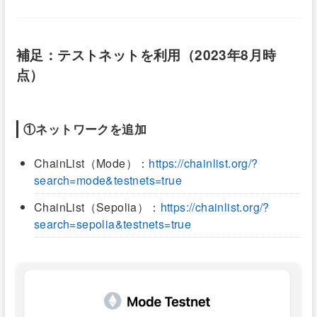
補足：テストネットを利用（2023年8月時
点）
①ネットワークを追加
ChainList（Mode）：
https://chainlist.org/?
search=mode&testnets=true
ChainList（Sepolia）：
https://chainlist.org/?
search=sepolia&testnets=true