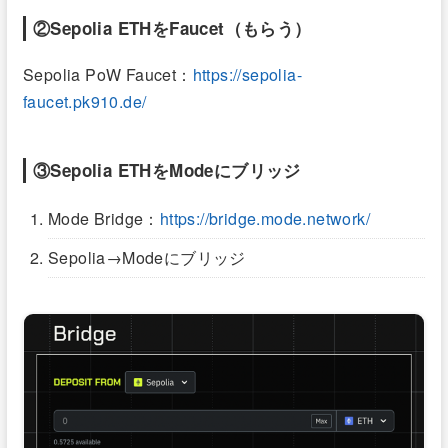
②Sepolia ETHをFaucet（もらう）
Sepolia PoW Faucet：
https://sepolia-
faucet.pk910.de/
③Sepolia ETHをModeにブリッジ
Mode Bridge：
https://bridge.mode.network/
Sepolia→Modeにブリッジ