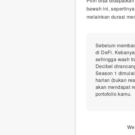
Poin bisa didapatkan
bawah ini, sepertiny
melainkan durasi me
Sebelum membang
di DeFi. Kebanya
sehingga wash tr
Decibel dirancan
Season 1 dimulai
harian (bukan rea
akan mendapat rew
portofolio kamu.
We 