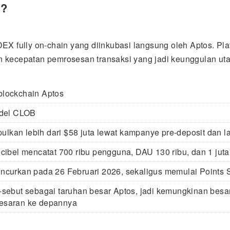
l?
EX fully on-chain yang diinkubasi langsung oleh Aptos. Plat
 kecepatan pemrosesan transaksi yang jadi keunggulan ut
blockchain Aptos
del CLOB
lkan lebih dari $58 juta lewat kampanye pre-deposit dan l
ecibel mencatat 700 ribu pengguna, DAU 130 ribu, dan 1 juta 
uncurkan pada 26 Februari 2026, sekaligus memulai Points
t-sebut sebagai taruhan besar Aptos, jadi kemungkinan besa
besaran ke depannya