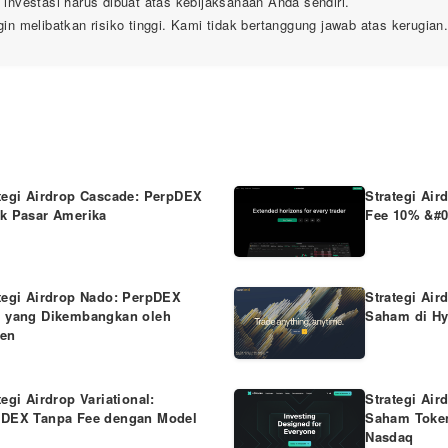
nvestasi harus dibuat atas kebijaksanaan Anda sendiri.
n melibatkan risiko tinggi. Kami tidak bertanggung jawab atas kerugian
tegi Airdrop Cascade: PerpDEX
Strategi Air
k Pasar Amerika
Fee 10% &#0
tegi Airdrop Nado: PerpDEX
Strategi Air
 yang Dikembangkan oleh
Saham di Hy
ken
tegi Airdrop Variational:
Strategi Air
pDEX Tanpa Fee dengan Model
Saham Token
Nasdaq