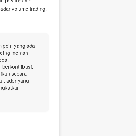
n postingan di
adar volume trading,
 poin yang ada
ding mentah,
eda.
berkontribusi.
sikan secara
a trader yang
ingkatkan