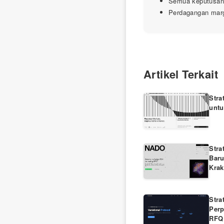
Semua keputusan i
Perdagangan margi
Artikel Terkait
Stra
untu
Stra
Baru
Kra
Stra
Per
RFQ