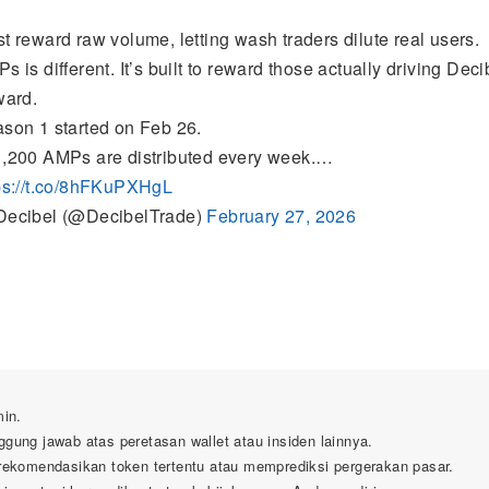
t reward raw volume, letting wash traders dilute real users.
s is different. It’s built to reward those actually driving Deci
ward.
son 1 started on Feb 26.
,200 AMPs are distributed every week.…
ps://t.co/8hFKuPXHgL
ecibel (@DecibelTrade)
February 27, 2026
min.
ggung jawab atas peretasan wallet atau insiden lainnya.
erekomendasikan token tertentu atau memprediksi pergerakan pasar.