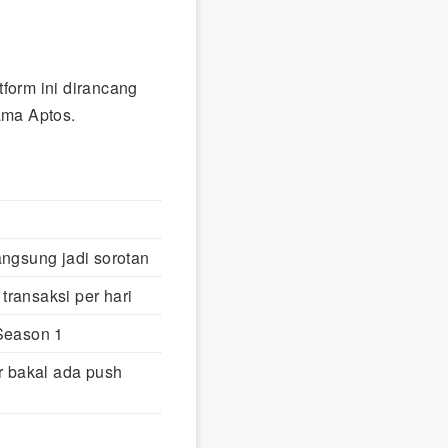
form ini dirancang
ama Aptos.
angsung jadi sorotan
transaksi per hari
 Season 1
r bakal ada push