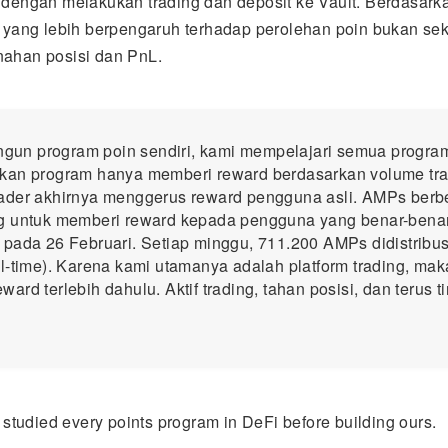
 dengan melakukan trading dan deposit ke Vault. Berdasarka
a yang lebih berpengaruh terhadap perolehan poin bukan sek
nahan posisi dan PnL.
un program poin sendiri, kami mempelajari semua program
kan program hanya memberi reward berdasarkan volume tra
ader akhirnya menggerus reward pengguna asli. AMPs berb
g untuk memberi reward kepada pengguna yang benar-benar 
 pada 26 Februari. Setiap minggu, 711.200 AMPs didistribu
l-time). Karena kami utamanya adalah platform trading, mak
ard terlebih dahulu. Aktif trading, tahan posisi, dan terus t
studied every points program in DeFi before building ours.