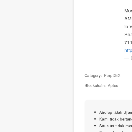
Mos
AMP
for
Sea
711
htt
— D
Category:
PerpDEX
Blockchain:
Aptos
Airdrop tidak dija
Kami tidak bertan
Situs ini tidak m