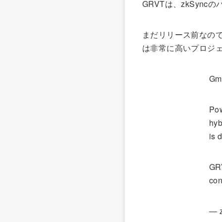
GRVTは、zkSyn
まだリリース前なので
は非常に高いプロジ
G
Pow
hyb
is 
GRV
con
— 