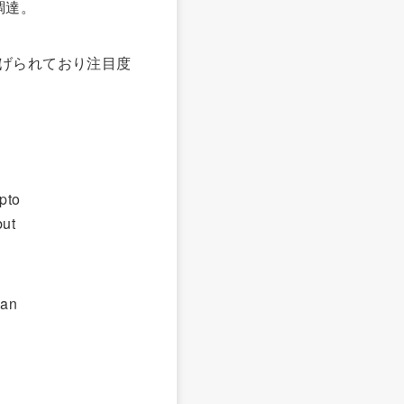
調達。
上げられており注目度
pto
but
can