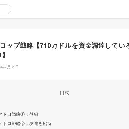
ドロップ戦略【710万ドルを資金調達しているz
X】
26年7月31日
目次
エアドロ戦略①：登録
エアドロ戦略②：友達を招待