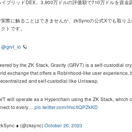
cのハイブリッドDEX。3,900万ドルの評価額で710万ドルを資金
実際に触ることはできませんが、zkSyncの公式Xでも取り
ェクトです。
m
@grvt_io
🪐
ered by the ZK Stack, Gravity (GRVT) is a self-custodial cry
rid exchange that offers a Robinhood-like user experience, 
decentralized and self-custodial like Uniswap.
T will operate as a Hyperchain using the ZK Stack, which 
nect to every…
pic.twitter.com/Hxc5QPZkKD
zkSync ∎ (@zksync)
October 20, 2023