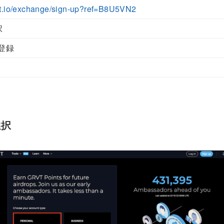
rvt.io/exchange/sign-up?ref=B8U5VN2
択
登録
選択